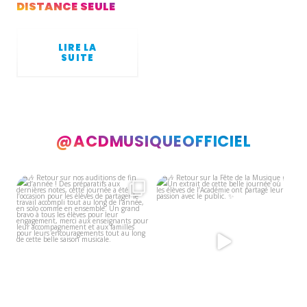
DISTANCE SEULE
LIRE LA
SUITE
@ACDMUSIQUEOFFICIEL
🎶 Retour sur nos auditions de fin
🎶 Retour sur la Fête de la Musique
d’année !
!
...
Un
...
8
0
9
0