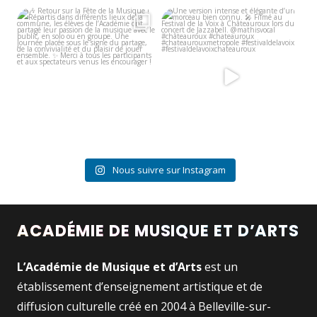
🎶 Retour sur la Fête de la Musique
Une version intense et élégante
!
d’un morceau bien
...
...
9
0
7
0
Nous suivre sur Instagram
ACADÉMIE DE MUSIQUE ET D’ARTS
L’Académie de Musique et d’Arts
est un
établissement d’enseignement artistique et de
diffusion culturelle créé en 2004 à Belleville-sur-