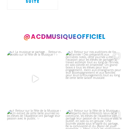
SUITE
@ACDMUSIQUEOFFICIEL
🎶 La musique se partage… Retour
🎶 Retour sur nos auditions de fin
en vidéo sur la
...
d’année !
...
5
0
11
0
🎶 Retour sur la Fête de la Musique
🎶 Retour sur la Fête de la Musique
!
!
...
Un
...
7
0