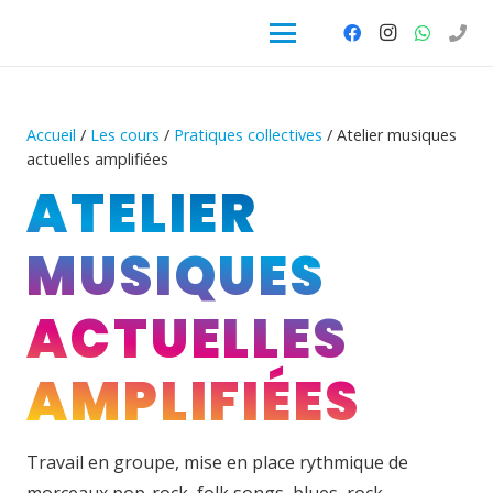
Accueil
/
Les cours
/
Pratiques collectives
/ Atelier musiques
actuelles amplifiées
ATELIER
MUSIQUES
ACTUELLES
AMPLIFIÉES
Travail en groupe, mise en place rythmique de
morceaux pop-rock, folk songs, blues, rock…