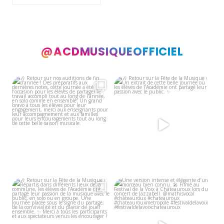
@ACDMUSIQUEOFFICIEL
🎶 Retour sur nos auditions de fin
🎶 Retour sur la Fête de la Musique
d’année !
!
...
Un
...
8
0
9
0
🎶 Retour sur la Fête de la Musique
Une version intense et élégante
!
d’un morceau bien
...
...
9
0
7
0