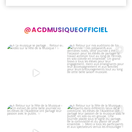
@ACDMUSIQUEOFFICIEL
🎶 La musique se partage… Retour
🎶 Retour sur nos auditions de fin
en vidéo sur la
...
d’année !
...
2
0
11
0
🎶 Retour sur la Fête de la Musique
🎶 Retour sur la Fête de la Musique
!
!
...
Un
...
7
0
9
0