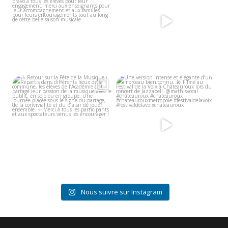
8
0
9
0
🎶 Retour sur la Fête de la Musique
Une version intense et élégante
!
d’un morceau bien
...
...
9
0
7
0
Nous suivre sur Instagram