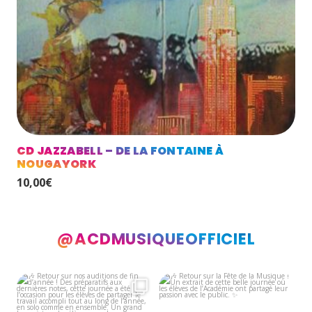
CD JAZZABELL – DE LA FONTAINE À
NOUGAYORK
10,00
€
@ACDMUSIQUEOFFICIEL
🎶 Retour sur nos auditions de fin
🎶 Retour sur la Fête de la Musique
d’année !
!
...
Un
...